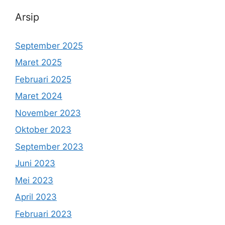
Arsip
September 2025
Maret 2025
Februari 2025
Maret 2024
November 2023
Oktober 2023
September 2023
Juni 2023
Mei 2023
April 2023
Februari 2023