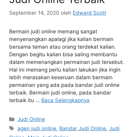
September 14, 2020
oleh
Edward Scott
Bermain judi online memang sangat
menyenangkan apalagi jika kalian bermain
bersama teman atau orang terdekat kalian.
Dengan begitu kalian bisa saling membantu
dalam memenangkan permainan judi tersebut.
Hal ini memang perlu kalian lakukan jika ingin
lebih merasakan keseruan dalam bermain
permainan yang ada pada bandar judi online
terbaik. Bermain judi online, pada bandar
terbaik itu …
Baca Selengkapnya
Kategori
Judi Online
Tag
agen judi online
,
Bandar Judi Online
,
Judi