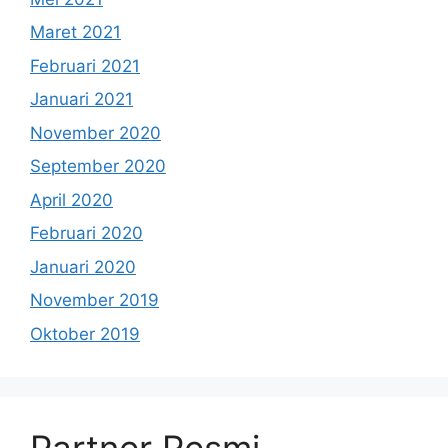
Maret 2021
Februari 2021
Januari 2021
November 2020
September 2020
April 2020
Februari 2020
Januari 2020
November 2019
Oktober 2019
Partner Resmi