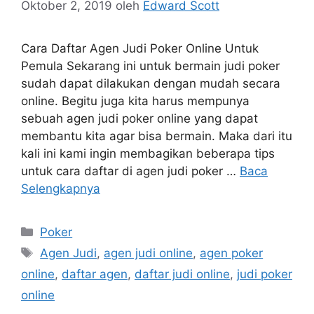
Oktober 2, 2019
oleh
Edward Scott
Cara Daftar Agen Judi Poker Online Untuk
Pemula Sekarang ini untuk bermain judi poker
sudah dapat dilakukan dengan mudah secara
online. Begitu juga kita harus mempunya
sebuah agen judi poker online yang dapat
membantu kita agar bisa bermain. Maka dari itu
kali ini kami ingin membagikan beberapa tips
untuk cara daftar di agen judi poker …
Baca
Selengkapnya
Kategori
Poker
Tag
Agen Judi
,
agen judi online
,
agen poker
online
,
daftar agen
,
daftar judi online
,
judi poker
online