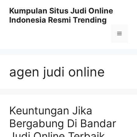
Langsung
Kumpulan Situs Judi Online
ke
Indonesia Resmi Trending
isi
Menu
agen judi online
Keuntungan Jika
Bergabung Di Bandar
Judi Online Terbaik