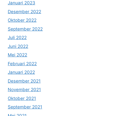
Januari 2023
Desember 2022
Oktober 2022
September 2022
Juli 2022
Juni 2022
Mei 2022
Februari 2022
Januari 2022
Desember 2021
November 2021
Oktober 2021
September 2021
Mei 2021