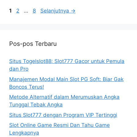
Halaman
Halaman
Halaman
1
2
…
8
Selanjutnya
→
Pos-pos Terbaru
Situs Togelslot88: Slot777 Gacor untuk Pemula
dan Pro
Manajemen Modal Main Slot PG Soft: Biar Gak
Boncos Terus!
Metode Alternatif dalam Merumuskan Angka
Tunggal Tebak Angka
Situs Slot777 dengan Program VIP Tertinggi
Slot Online Game Resmi Dan Tahu Game
Lengkapnya