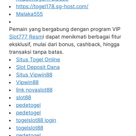
https://togel178.sg-host.com/
Malaka555
Pemain yang bergabung dengan program VIP
Slot777 Resm
i dapat menikmati berbagai fitur
eksklusif, mulai dari bonus, cashback, hingga
transaksi tanpa batas.
Situs Togel Online
Slot Deposit Dana
Situs Vipwin88
Vipwin88
link novaslot88
slot88
pedetogel
pedetogel
togelslot88 login
togelslot88
pedetogel