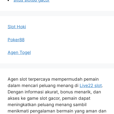
situs slot88 gacor
Slot Hoki
Poker88
Agen Togel
Agen slot terpercaya mempermudah pemain
dalam mencari peluang menang di
Live22 slot
.
Dengan informasi akurat, bonus menarik, dan
akses ke game slot gacor, pemain dapat
meningkatkan peluang menang sambil
menikmati pengalaman bermain yang aman dan