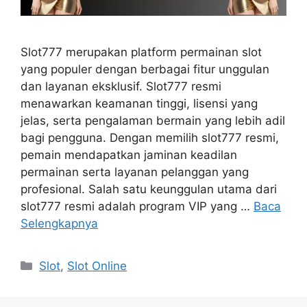
Slot777 merupakan platform permainan slot
yang populer dengan berbagai fitur unggulan
dan layanan eksklusif. Slot777 resmi
menawarkan keamanan tinggi, lisensi yang
jelas, serta pengalaman bermain yang lebih adil
bagi pengguna. Dengan memilih slot777 resmi,
pemain mendapatkan jaminan keadilan
permainan serta layanan pelanggan yang
profesional. Salah satu keunggulan utama dari
slot777 resmi adalah program VIP yang …
Baca
Selengkapnya
Kategori
Slot
,
Slot Online