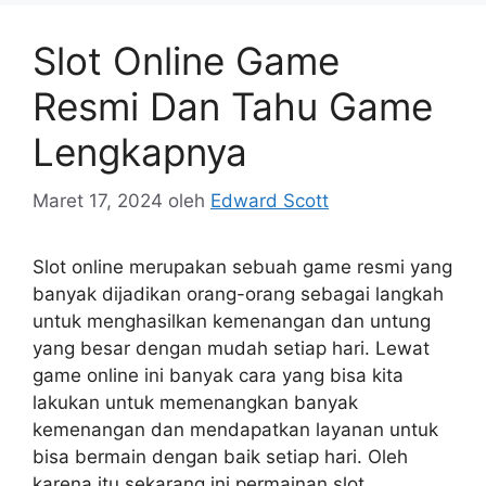
Slot Online Game
Resmi Dan Tahu Game
Lengkapnya
Maret 17, 2024
oleh
Edward Scott
Slot online merupakan sebuah game resmi yang
banyak dijadikan orang-orang sebagai langkah
untuk menghasilkan kemenangan dan untung
yang besar dengan mudah setiap hari. Lewat
game online ini banyak cara yang bisa kita
lakukan untuk memenangkan banyak
kemenangan dan mendapatkan layanan untuk
bisa bermain dengan baik setiap hari. Oleh
karena itu sekarang ini permainan slot