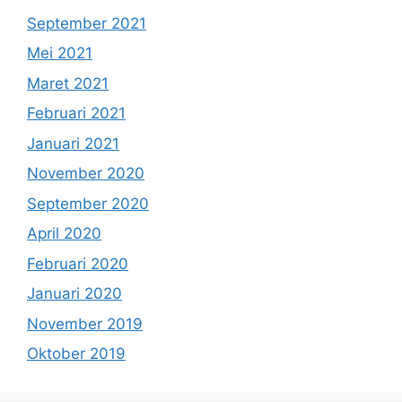
September 2021
Mei 2021
Maret 2021
Februari 2021
Januari 2021
November 2020
September 2020
April 2020
Februari 2020
Januari 2020
November 2019
Oktober 2019