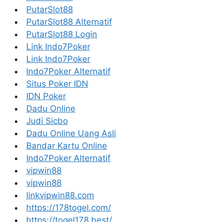
PutarSlot88
PutarSlot88 Alternatif
PutarSlot88 Login
Link Indo7Poker
Link Indo7Poker
Indo7Poker Alternatif
Situs Poker IDN
IDN Poker
Dadu Online
Judi Sicbo
Dadu Online Uang Asli
Bandar Kartu Online
Indo7Poker Alternatif
vipwin88
vipwin88
linkvipwin88.com
https://178togel.com/
https://togel178.best/