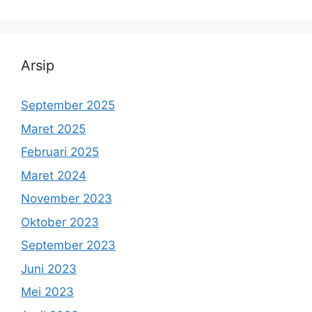
Arsip
September 2025
Maret 2025
Februari 2025
Maret 2024
November 2023
Oktober 2023
September 2023
Juni 2023
Mei 2023