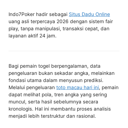
Indo7Poker hadir sebagai
Situs Dadu Online
uang asli terpercaya 2026 dengan sistem fair
play, tanpa manipulasi, transaksi cepat, dan
layanan aktif 24 jam.
Bagi pemain togel berpengalaman, data
pengeluaran bukan sekadar angka, melainkan
fondasi utama dalam menyusun prediksi.
Melalui pengeluaran
toto macau hari ini
, pemain
dapat melihat pola, tren angka yang sering
muncul, serta hasil sebelumnya secara
kronologis. Hal ini membantu proses analisis
menjadi lebih terstruktur dan rasional.