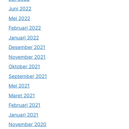
Juni 2022
Mei 2022
Februari 2022
Januari 2022
Desember 2021
November 2021
Oktober 2021
September 2021
Mei 2021
Maret 2021
Februari 2021
Januari 2021
November 2020