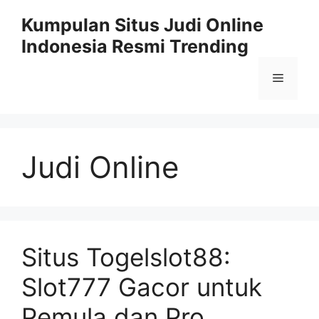
Langsung
Kumpulan Situs Judi Online
ke
Indonesia Resmi Trending
isi
Menu
Judi Online
Situs Togelslot88:
Slot777 Gacor untuk
Pemula dan Pro