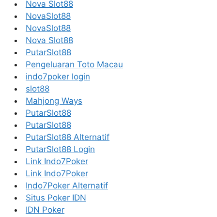
Nova Slot88
NovaSlot88
NovaSlot88
Nova Slot88
PutarSlot88
Pengeluaran Toto Macau
indo7poker login
slot88
Mahjong Ways
PutarSlot88
PutarSlot88
PutarSlot88 Alternatif
PutarSlot88 Login
Link Indo7Poker
Link Indo7Poker
Indo7Poker Alternatif
Situs Poker IDN
IDN Poker