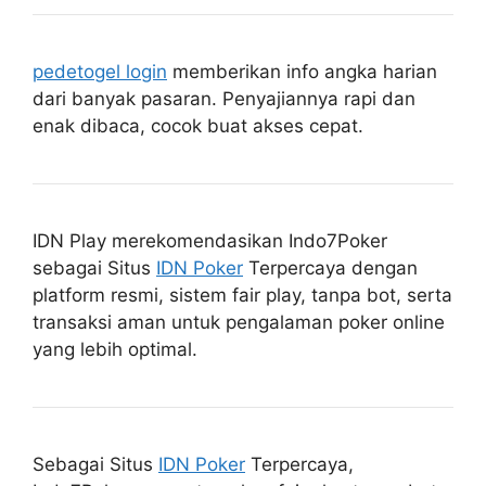
pedetogel login
memberikan info angka harian
dari banyak pasaran. Penyajiannya rapi dan
enak dibaca, cocok buat akses cepat.
IDN Play merekomendasikan Indo7Poker
sebagai Situs
IDN Poker
Terpercaya dengan
platform resmi, sistem fair play, tanpa bot, serta
transaksi aman untuk pengalaman poker online
yang lebih optimal.
Sebagai Situs
IDN Poker
Terpercaya,