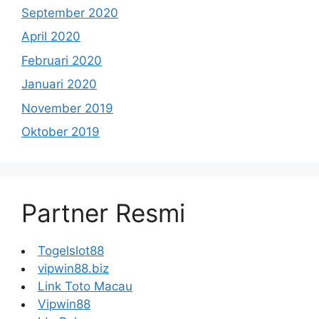
September 2020
April 2020
Februari 2020
Januari 2020
November 2019
Oktober 2019
Partner Resmi
Togelslot88
vipwin88.biz
Link Toto Macau
Vipwin88