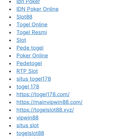
Idn Poker
IDN Poker Online
Slot88
Togel Online
Togel Resmi
Slot
Pede togel
Poker Online
Pedetogel
RTP Slot
situs togel178
togel 178
https://togel178.com/
https://mainvipwin88.com/
https://togelslot88.xyz/
vipwin88
situs slot
togelslot88