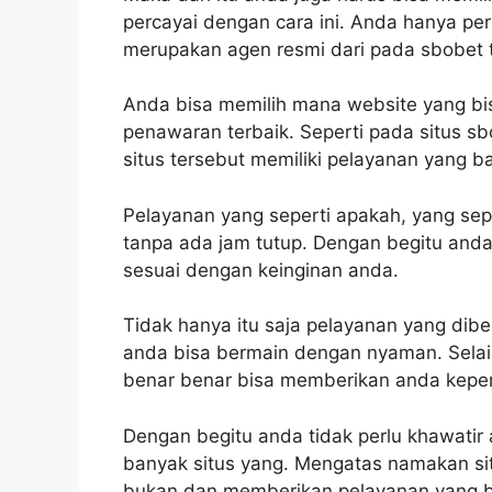
percayai dengan cara ini. Anda hanya pe
merupakan agen resmi dari pada sbobet 
Anda bisa memilih mana website yang bi
penawaran terbaik. Seperti pada situs s
situs tersebut memiliki pelayanan yang b
Pelayanan yang seperti apakah, yang sep
tanpa ada jam tutup. Dengan begitu anda 
sesuai dengan keinginan anda.
Tidak hanya itu saja pelayanan yang dib
anda bisa bermain dengan nyaman. Selai
benar benar bisa memberikan anda kepe
Dengan begitu anda tidak perlu khawatir
banyak situs yang. Mengatas namakan sit
bukan dan memberikan pelayanan yang b