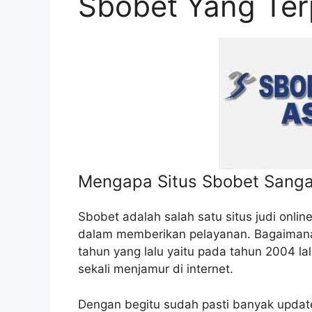
Sbobet Yang Ter
Mengapa Situs Sbobet Sanga
Sbobet adalah salah satu situs judi onli
dalam memberikan pelayanan. Bagaimana ti
tahun yang lalu yaitu pada tahun 2004 la
sekali menjamur di internet.
Dengan begitu sudah pasti banyak update