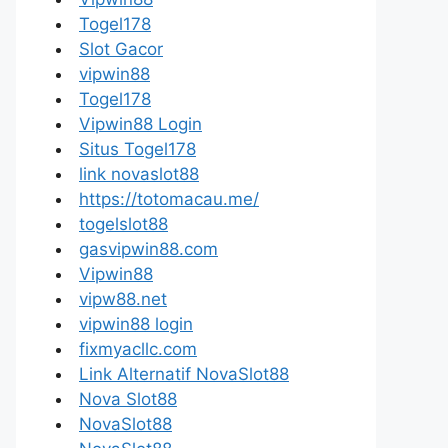
Togel178
Slot Gacor
vipwin88
Togel178
Vipwin88 Login
Situs Togel178
link novaslot88
https://totomacau.me/
togelslot88
gasvipwin88.com
Vipwin88
vipw88.net
vipwin88 login
fixmyacllc.com
Link Alternatif NovaSlot88
Nova Slot88
NovaSlot88