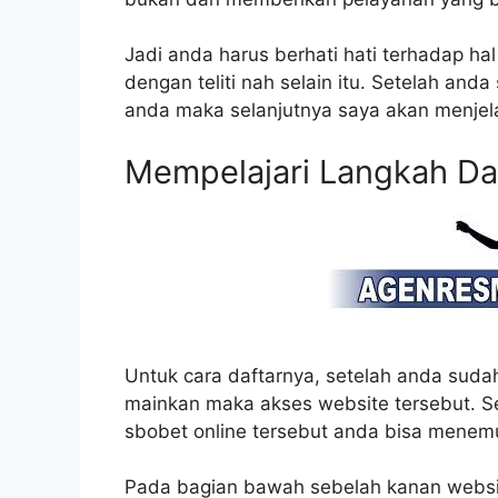
Jadi anda harus berhati hati terhadap ha
dengan teliti nah selain itu. Setelah and
anda maka selanjutnya saya akan menjela
Mempelajari Langkah Da
Untuk cara daftarnya, setelah anda sud
mainkan maka akses website tersebut. S
sbobet online tersebut anda bisa menemuk
Pada bagian bawah sebelah kanan websit