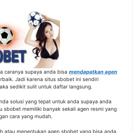
 caranya supaya anda bisa
mendapatkan agen
rbaik. Jadi karena situs sbobet ini sendiri
ka sedikit sulit untuk daftar langsung.
da solusi yang tepat untuk anda supaya anda
 sbobet memiliki banyak sekali agen resmi yang
ngan cara yang mudah.
lih atau menentukan agen sbobet yang bisa anda