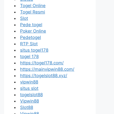
Togel Online
Togel Resmi
Slot
Pede togel
Poker Online
Pedetogel
RTP Slot
situs togel178
togel 178
https://togel178.com/
https://mainvipwin88.com/
https://togelslot88.xyz/
vipwin88
situs slot
togelslot88
Vipwin88
Slot88
Vipwin88