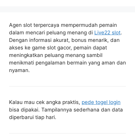
Agen slot terpercaya mempermudah pemain
dalam mencari peluang menang di
Live22 slot
.
Dengan informasi akurat, bonus menarik, dan
akses ke game slot gacor, pemain dapat
meningkatkan peluang menang sambil
menikmati pengalaman bermain yang aman dan
nyaman.
Kalau mau cek angka praktis,
pede togel login
bisa dipakai. Tampilannya sederhana dan data
diperbarui tiap hari.