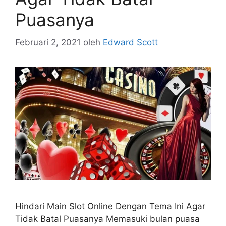
Puasanya
Februari 2, 2021
oleh
Edward Scott
Hindari Main Slot Online Dengan Tema Ini Agar
Tidak Batal Puasanya Mеmаѕukі bulan рuаѕа