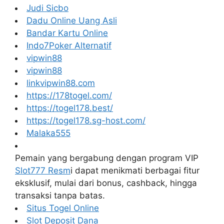
Judi Sicbo
Dadu Online Uang Asli
Bandar Kartu Online
Indo7Poker Alternatif
vipwin88
vipwin88
linkvipwin88.com
https://178togel.com/
https://togel178.best/
https://togel178.sg-host.com/
Malaka555
Pemain yang bergabung dengan program VIP
Slot777 Resm
i dapat menikmati berbagai fitur
eksklusif, mulai dari bonus, cashback, hingga
transaksi tanpa batas.
Situs Togel Online
Slot Deposit Dana