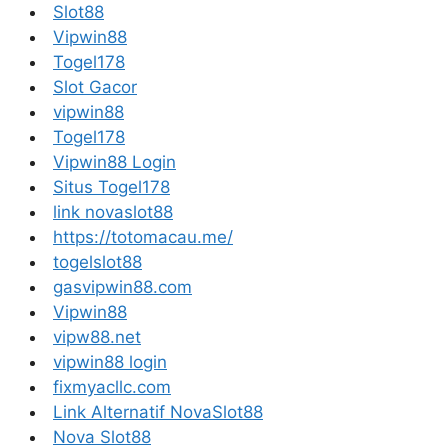
Slot88
Vipwin88
Togel178
Slot Gacor
vipwin88
Togel178
Vipwin88 Login
Situs Togel178
link novaslot88
https://totomacau.me/
togelslot88
gasvipwin88.com
Vipwin88
vipw88.net
vipwin88 login
fixmyacllc.com
Link Alternatif NovaSlot88
Nova Slot88