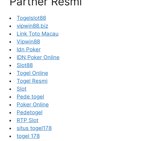
Partner Resmi
Togelslot88
vipwin88.biz
Link Toto Macau
Vipwin88
Idn Poker
IDN Poker Online
Slot88
Togel Online
Togel Resmi
Slot
Pede togel
Poker Online
Pedetogel
RTP Slot
situs togel178
togel 178