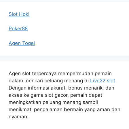
Slot Hoki
Poker88
Agen Togel
Agen slot terpercaya mempermudah pemain
dalam mencari peluang menang di
Live22 slot
.
Dengan informasi akurat, bonus menarik, dan
akses ke game slot gacor, pemain dapat
meningkatkan peluang menang sambil
menikmati pengalaman bermain yang aman dan
nyaman.