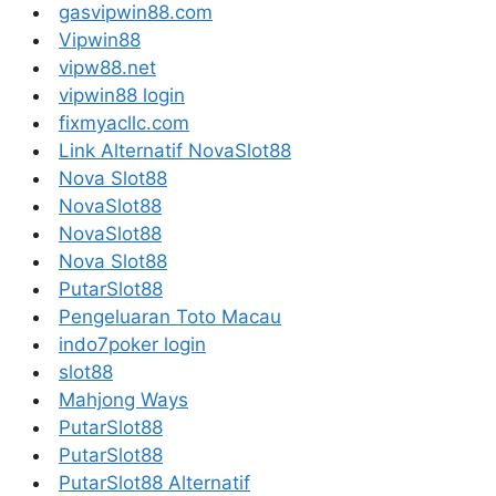
gasvipwin88.com
Vipwin88
vipw88.net
vipwin88 login
fixmyacllc.com
Link Alternatif NovaSlot88
Nova Slot88
NovaSlot88
NovaSlot88
Nova Slot88
PutarSlot88
Pengeluaran Toto Macau
indo7poker login
slot88
Mahjong Ways
PutarSlot88
PutarSlot88
PutarSlot88 Alternatif