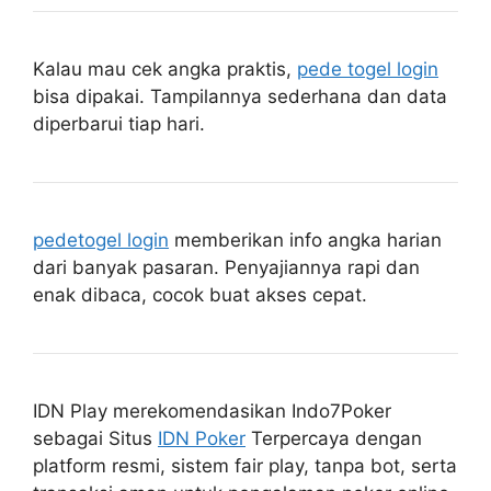
Kalau mau cek angka praktis,
pede togel login
bisa dipakai. Tampilannya sederhana dan data
diperbarui tiap hari.
pedetogel login
memberikan info angka harian
dari banyak pasaran. Penyajiannya rapi dan
enak dibaca, cocok buat akses cepat.
IDN Play merekomendasikan Indo7Poker
sebagai Situs
IDN Poker
Terpercaya dengan
platform resmi, sistem fair play, tanpa bot, serta