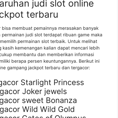
ruhan judi slot online
kpot terbaru
or bisa membuat pemainnya merasakan banyak
 permainan judi slot terdapat ribuan game maka
emilih permainan slot terbaik. Untuk melihat
g kasih kemenangan kalian dapat mencari lebih
ot cukup membantu dan memberikan informasi
liki berapa persen keuntungannya. Berikut ini
ine gampang jackpot terbaru dan tergacor:
gacor Starlight Princess
 gacor Joker jewels
e gacor sweet Bonanza
 gacor Wild Wild Gold