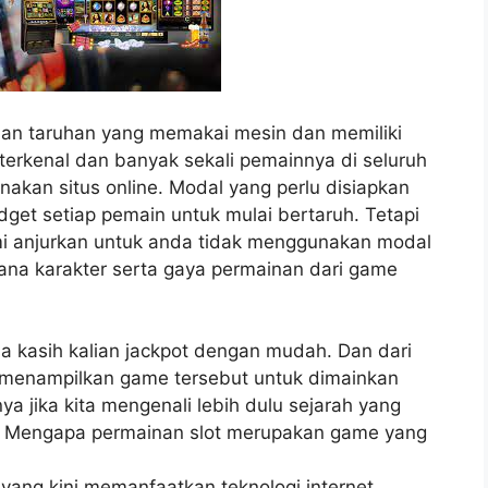
nan taruhan yang memakai mesin dan memiliki
 terkenal dan banyak sekali pemainnya di seluruh
nakan situs online. Modal yang perlu disiapkan
et setiap pemain untuk mulai bertaruh. Tetapi
i anjurkan untuk anda tidak menggunakan modal
mana karakter serta gaya permainan dari game
a kasih kalian jackpot dengan mudah. Dan dari
sti menampilkan game tersebut untuk dimainkan
a jika kita mengenali lebih dulu sejarah yang
. Mengapa permainan slot merupakan game yang
yang kini memanfaatkan teknologi internet