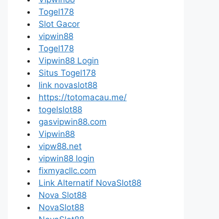
Togel178
Slot Gacor
vipwin88
Togel178
Vipwin88 Login
Situs Togel178
link novaslot88
https://totomacau.me/
togelslot88
gasvipwin88.com
Vipwin88
vipw88.net
vipwin88 login
fixmyacllc.com
Link Alternatif NovaSlot88
Nova Slot88
NovaSlot88