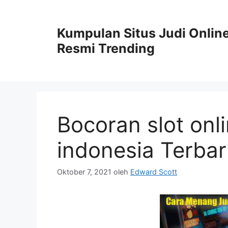
Langsung
ke
Kumpulan Situs Judi Onlin
isi
Resmi Trending
Bocoran slot onli
indonesia Terbar
Oktober 7, 2021
oleh
Edward Scott