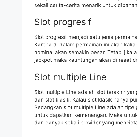
sekali cerita-cerita menarik untuk dipaham
Slot progresif
Slot progresif menjadi satu jenis permaina
Karena di dalam permainan ini akan kali
nominal akan semakin besar. Tetapi jika 
jackpot maka keuntungan akan di reset d
Slot multiple Line
Slot multiple Line adalah slot terakhir 
dari slot klasik. Kalau slot klasik hanya
Sedangkan slot multiple Line adalah ti
untuk dapatkan kemenangan. Maka untuk 
dan banyak sekali provider yang menciptak