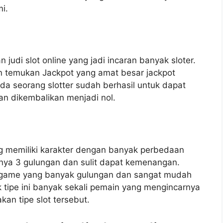
i.
n judi slot online yang jadi incaran banyak sloter.
an temukan Jackpot yang amat besar jackpot
ada seorang slotter sudah berhasil untuk dapat
an dikembalikan menjadi nol.
yang memiliki karakter dengan banyak perbedaan
 punya 3 gulungan dan sulit dapat kemenangan.
pe game yang banyak gulungan dan sangat mudah
tipe ini banyak sekali pemain yang mengincarnya
an tipe slot tersebut.