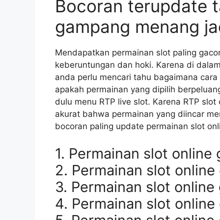
Bocoran terupdate ta
gampang menang jac
Mendapatkan permainan slot paling gac
keberuntungan dan hoki. Karena di dalam
anda perlu mencari tahu bagaimana cara m
apakah permainan yang dipilih berpeluan
dulu menu RTP live slot. Karena RTP sl
akurat bahwa permainan yang diincar memi
bocoran paling update permainan slot onl
1. Permainan slot online 
2. Permainan slot online
3. Permainan slot onlin
4. Permainan slot online