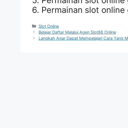
5. Permainan slot onlin
6. Permainan slot onlin
Kategori
Slot Online
Belajar Daftar Melalui Agen Slot88 Online
Langkah Agar Dapat Mempelajari Cara Yang Me